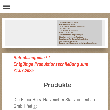
Laser-Bandstahlschnitte
Ausbrechwerkzeuge
Laserarbeiten für Holz und Metall
Zurichtebogen
CAD-Standzeichnungen
Pertinax-Matrizen
Stanzformen für Verpackungen
Etiketten, technische Produkte
Stanzformen für Kunststoffverarbeiter
und Automobilzulieferer
Stanzen von Kleinserien an Schwenkarmstanze
Betriebsaufgabe !!!
Entgültige Pruduktionsschließun
g zum
31.07.2025
Produkte
Die Firma Horst Harzenetter Stanzformenbau
GmbH fertigt