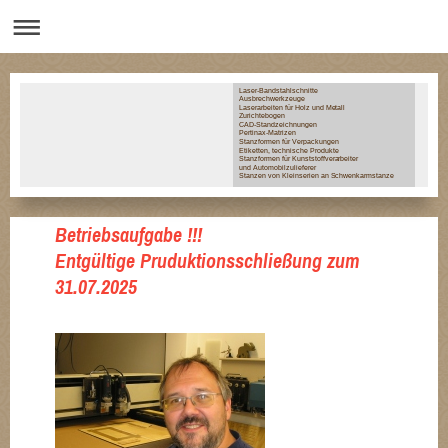
Laser-Bandstahlschnitte
Ausbrechwerkzeuge
Laserarbeiten für Holz und Metall
Zurichtebogen
CAD-Standzeichnungen
Pertinax-Matrizen
Stanzformen für Verpackungen
Etiketten, technische Produkte
Stanzformen für Kunststoffverarbeiter
und Automobilzulieferer
Stanzen von Kleinserien an Schwenkarmstanze
Betriebsaufgabe !!!
Entgültige Pruduktionsschließun
g zum
31.07.2025